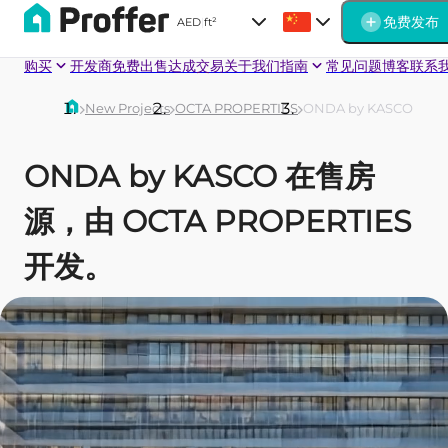
免费发布
AED
|
ft²
购买
开发商
免费出售
达成交易
关于我们
指南
常见问题
博客
联系
New Projects
OCTA PROPERTIES
ONDA by KASCO
ONDA by KASCO 在售房
源，由 OCTA PROPERTIES
开发。