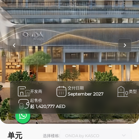
交付日期
开发商
类型
September 2027
起售价
起 1,420,777 AED
单元
选择楼栋
: