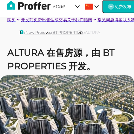
免费发布
AED
|
ft²
购买
开发商
免费出售
达成交易
关于我们
指南
常见问题
博客
联系
New Projects
BT PROPERTIES
ALTURA
ALTURA 在售房源，由 BT
PROPERTIES 开发。