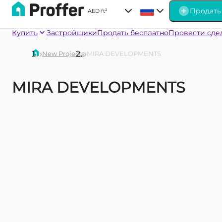
Продать
AED
|
ft²
Купить
Застройщики
Продать бесплатно
Провести сде
New Projects
MIRA DEVELOPMENTS
MIRA DEVELOPMENTS
TRUSSARDI
GIANFRANCO
RESIDENCES