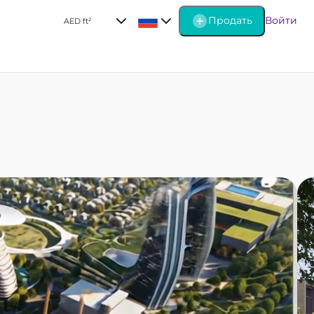
Продать
Войти
AED
|
ft²