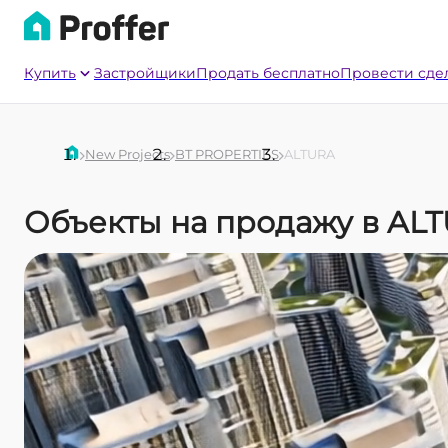
Купить
Застройщики
Продать бесплатно
Провести сде
New Projects
BT PROPERTIES
ALTURA
Объекты на продажу в AL