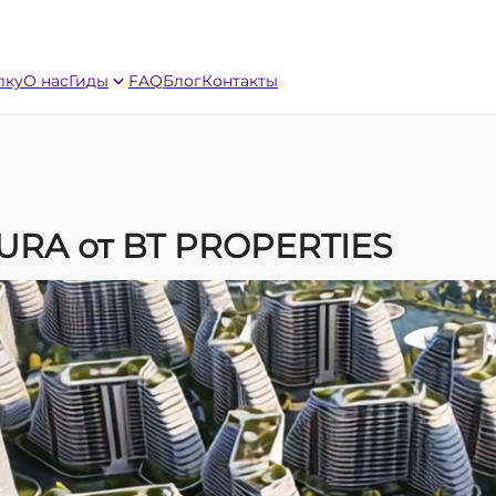
лку
О нас
Гиды
FAQ
Блог
Контакты
TURA от BT PROPERTIES