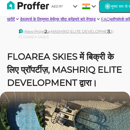
मुफ्त रूप से स
AED
|
ft²
खरीदें
डेवलपर्स के लिए
मुफ्त बेचें
एक सौदा करें
हमारे बारे में
गाइड
FAQ
ब्लॉग
संपर्क करें
New Projects
MASHRIQ ELITE DEVELOPMENT
FLOAREA SKIES
FLOAREA SKIES में बिक्री के
लिए प्रॉपर्टीज़, MASHRIQ ELITE
DEVELOPMENT द्वारा।