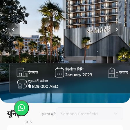
हैंडओवर तिथि
डेवलपर
प्रकार
January 2029
शुरुआती कीमत
से 829,000 AED
यूनिट्स
इमारत चुनें
:
303