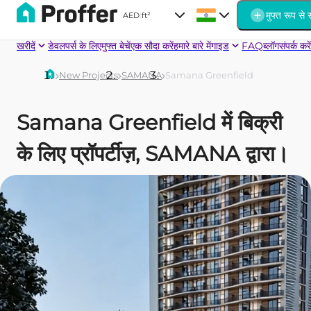
मुफ्त रूप से स
AED
|
ft²
खरीदें
डेवलपर्स के लिए
मुफ्त बेचें
एक सौदा करें
हमारे बारे में
गाइड
FAQ
ब्लॉग
संपर्क करें
New Projects
SAMANA
Samana Greenfield
Samana Greenfield में बिक्री
के लिए प्रॉपर्टीज़, SAMANA द्वारा।